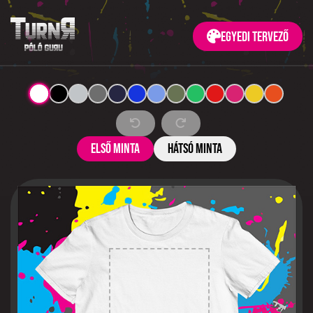
Egyedi tervező
Első minta
Hátsó minta